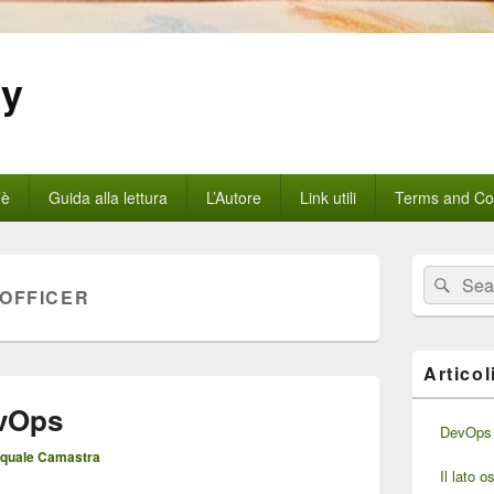
gy
’è
Guida alla lettura
L’Autore
Link utili
Terms and Con
Area
Cerca:
Cerc
widget
OFFICER
barra
laterale
principale
Articol
evOps
DevOps 
quale Camastra
Il lato 