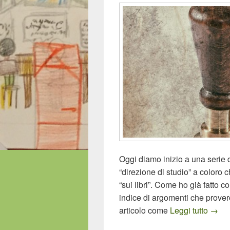
Oggi diamo inizio a una serie 
“direzione di studio” a coloro
“sui libri”. Come ho già fatto co
indice di argomenti che prove
Certi
articolo come
Leggi tutto
→