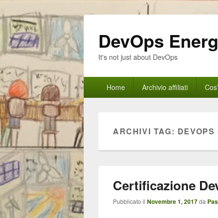
DevOps Ener
It's not just about DevOps
Menu
Home
Archivio affiliati
Cos
principale
ARCHIVI TAG:
DEVOPS 
Certificazione D
Pubblicato il
Novembre 1, 2017
da
Pas