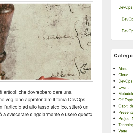
DevOps 
Il DevO
Il DevO
Catego
About
Cloud
DevOps
Eventi
di articoli che dovrebbero dare una
Metodol
 che vogliono approfondire il tema DevOps
Off Topi
Ospiti d
n l’articolo ad alto tasso alcolico, stilerò un
Presenta
rò a sviscerare singolarmente e userò questo
Project
ficazione DevOps
Tecnolo
Varie