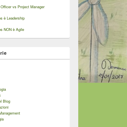
Officer vs Project Manager
ps è Leadership
ps NON è Agile
rie
ogia
c
el Blog
zioni
 Management
gia