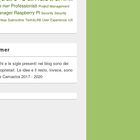
Professionisti
M
PMP
Project Management
anager
Raspberry PI
Security
Security
rless
Subroutine
TechXLR8
User Experience
UX
imer
chi e le sigle presenti nel blog sono dei
roprietari. Le idee e il resto, invece, sono
e Camastra 2017 - 2020