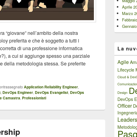
Maggio 
Aprile 2
Marzo 2
Febbrai
Gennaio
a “giovane” nell’ambito della nostra
y preferita e che è soggetto a tutti i
corretta di una professione informatica
La nuv
e?), a cui si aggiunge spesso una parziale
Agile
Am
 della metodologia stessa. Se preferite
Lifecycl
 DevOps
Cloud & Dev
Comunicazio
ontrassegnato
Application Reliability Engineer
,
D
t
,
DevOps Engineer
,
DevOps Evangelist
,
DevOps
Design
e Camastra
,
Professionisti
DevOps E
Officer
D
Ingegneri
Leaders
Metodolog
ership
Pasq