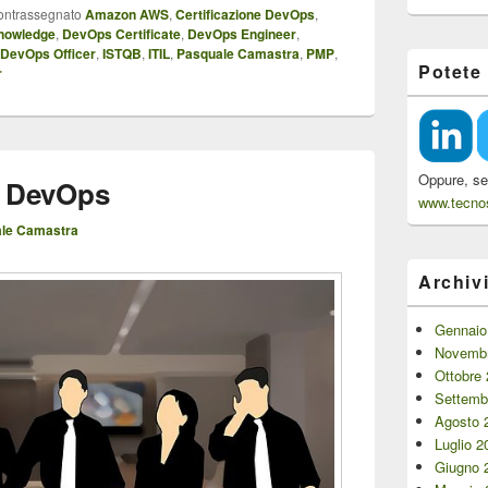
ontrassegnato
Amazon AWS
,
Certificazione DevOps
,
nowledge
,
DevOps Certificate
,
DevOps Engineer
,
DevOps Officer
,
ISTQB
,
ITIL
,
Pasquale Camastra
,
PMP
,
Potete
r
Oppure, se 
l DevOps
www.tecnos
le Camastra
Archiv
Gennaio
Novembr
Ottobre
Settemb
Agosto 
Luglio 2
Giugno 