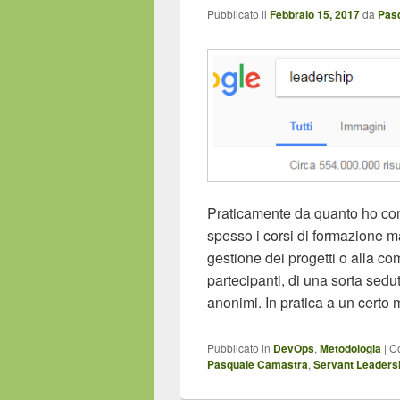
Pubblicato il
Febbraio 15, 2017
da
Pas
Praticamente da quanto ho com
spesso i corsi di formazione ma
gestione dei progetti o alla c
partecipanti, di una sorta seduta
anonimi. In pratica a un cert
Pubblicato in
DevOps
,
Metodologia
|
C
Pasquale Camastra
,
Servant Leaders