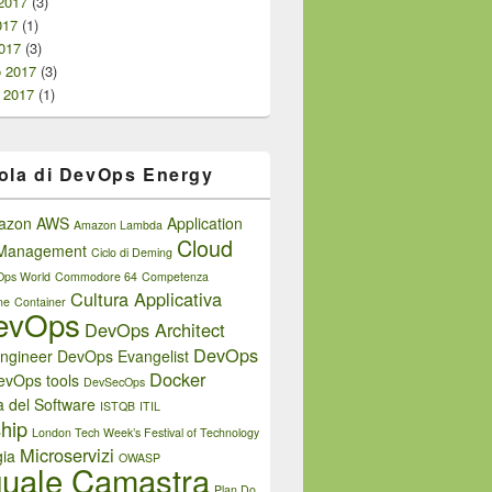
2017
(3)
017
(1)
017
(3)
o 2017
(3)
 2017
(1)
ola di DevOps Energy
azon AWS
Application
Amazon Lambda
Cloud
e Management
Ciclo di Deming
Ops World
Commodore 64
Competenza
Cultura Applicativa
ne
Container
evOps
DevOps Architect
DevOps
ngineer
DevOps Evangelist
Docker
evOps tools
DevSecOps
a del Software
ISTQB
ITIL
hip
London Tech Week’s Festival of Technology
Microservizi
ia
OWASP
uale Camastra
Plan Do