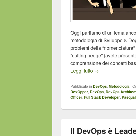
Oggi parliamo di un tema ancor
metodologia di Sviluppo & Deplo
problemi della “nomenclatura” 
“cutting hedge” (avete present
comprensione dei concetti base
Professionisti del
Leggi tutto
→
Pubblicato in
DevOps
,
Metodologia
|
C
DevOpper
,
DevOps
,
DevOps Architec
Officer
,
Full Stack Developer
,
Pasqual
Il DevOps è Lead