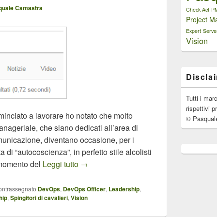
quale Camastra
Check Act
P
Project M
Expert
Serve
Vision
Discla
Tutti i mar
rispettivi p
inciato a lavorare ho notato che molto
© Pasqual
nageriale, che siano dedicati all’area di
omunicazione, diventano occasione, per i
 di “autocoscienza”, in perfetto stile alcolisti
Il DevOps è Leadership
o momento del
Leggi tutto
→
ontrassegnato
DevOps
,
DevOps Officer
,
Leadership
,
hip
,
Spingitori di cavalieri
,
Vision