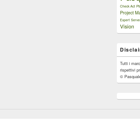
Check Act
P
Project M
Expert
Serve
Vision
Discla
Tutti i mar
rispettivi p
© Pasqual