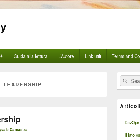
gy
’è
Guida alla lettura
L’Autore
Link utili
Terms and Con
Area
Cerca:
Cerc
widget
T LEADERSHIP
barra
laterale
principale
Articol
ership
DevOps 
quale Camastra
Il lato 