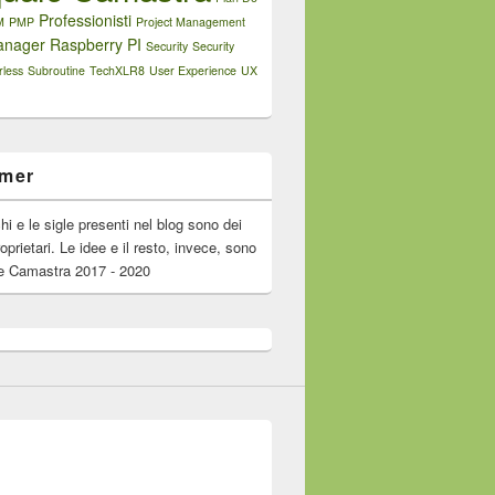
Professionisti
M
PMP
Project Management
anager
Raspberry PI
Security
Security
rless
Subroutine
TechXLR8
User Experience
UX
imer
chi e le sigle presenti nel blog sono dei
roprietari. Le idee e il resto, invece, sono
e Camastra 2017 - 2020