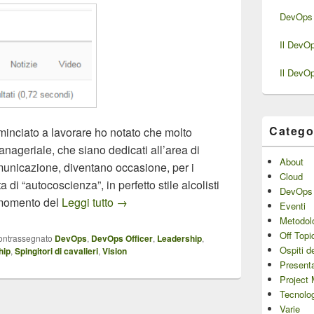
DevOps 
Il DevO
Il DevO
Catego
inciato a lavorare ho notato che molto
nageriale, che siano dedicati all’area di
About
omunicazione, diventano occasione, per i
Cloud
 di “autocoscienza”, in perfetto stile alcolisti
DevOps
Il DevOps è Leadership
o momento del
Leggi tutto
→
Eventi
Metodol
Off Topi
ontrassegnato
DevOps
,
DevOps Officer
,
Leadership
,
Ospiti d
hip
,
Spingitori di cavalieri
,
Vision
Presenta
Project
Tecnolo
Varie