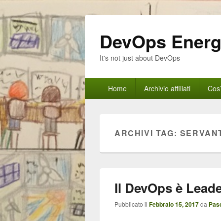
DevOps Ener
It's not just about DevOps
Menu
Home
Archivio affiliati
Cos
principale
ARCHIVI TAG:
SERVAN
Il DevOps è Lead
Pubblicato il
Febbraio 15, 2017
da
Pas