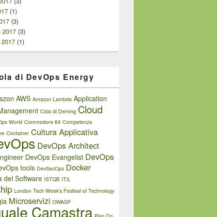
2017
(3)
017
(1)
017
(3)
o 2017
(3)
 2017
(1)
ola di DevOps Energy
azon AWS
Application
Amazon Lambda
Cloud
e Management
Ciclo di Deming
Ops World
Commodore 64
Competenza
Cultura Applicativa
ne
Container
evOps
DevOps Architect
DevOps
ngineer
DevOps Evangelist
Docker
evOps tools
DevSecOps
a del Software
ISTQB
ITIL
hip
London Tech Week’s Festival of Technology
Microservizi
ia
OWASP
uale Camastra
Plan Do