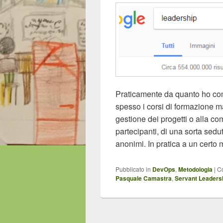
Praticamente da quanto ho com
spesso i corsi di formazione ma
gestione dei progetti o alla c
partecipanti, di una sorta seduta
anonimi. In pratica a un cert
Pubblicato in
DevOps
,
Metodologia
|
C
Pasquale Camastra
,
Servant Leaders