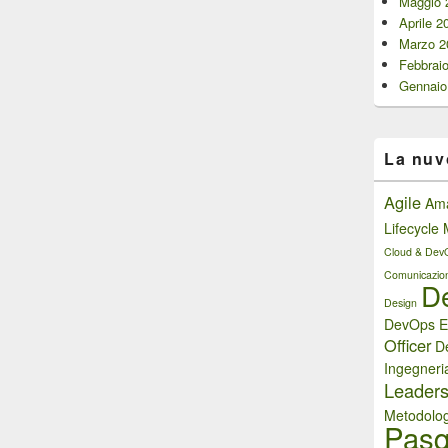
Maggio 
Aprile 2
Marzo 2
Febbrai
Gennaio
La nuv
Agile
Am
Lifecycl
Cloud & Dev
Comunicazio
D
Design
DevOps E
Officer
D
Ingegneri
Leaders
Metodolog
Pasq