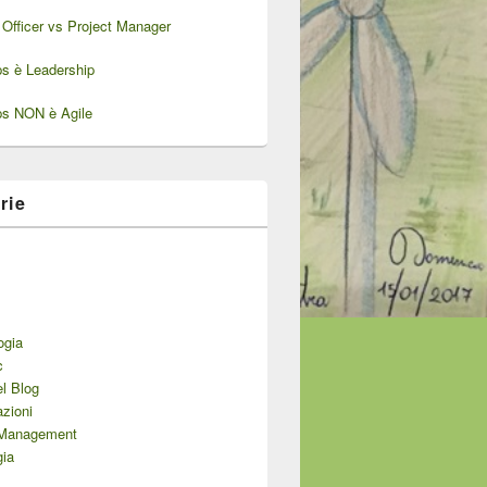
Officer vs Project Manager
ps è Leadership
ps NON è Agile
rie
ogia
c
el Blog
zioni
 Management
gia