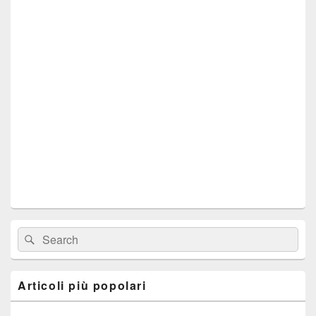
Area
Cerca:
Cerca
widget
barra
laterale
principale
Articoli più popolari