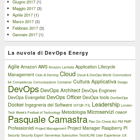
Giugno 2017
(1)
Maggio 2017
(3)
Aprile 2017
(1)
Marzo 2017
(3)
Febbraio 2017
(3)
Gennaio 2017
(1)
La nuvola di DevOps Energy
Agile
Amazon AWS
Application Lifecycle
Amazon Lambda
Cloud
Management
Ciclo di Deming
Cloud & DevOps World
Commodore
Cultura Applicativa
64
Competenza
Comunicazione
Container
Design
DevOps
DevOps Architect
DevOps Engineer
DevOps Officer
DevOps Evangelist
DevOps tools
DevSecOps
Leadership
Docker
Ingegneria del Software
ISTQB
ITIL
London
Microservizi
Metodologia
Tech Week’s Festival of Technology
OWASP
Pasquale Camastra
Plan Do Check Act
PM
PMP
Professionisti
Project Manager
Raspberry PI
Project Management
Security
Security Expert
Serverless
Subroutine
TechXLR8
User Experience
UX