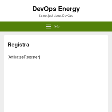
DevOps Energy
It's not just about DevOps
Menu
Registra
[AffiliatesRegister]