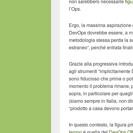
non sarebbero necessarie
fig
l’Ops.
Ergo, la massima aspirazione
DevOps dovrebbe essere, a mio 
metodologia stessa perda la su
estraneo”, perché entrata fina
Grazie alla progressiva introdu
agli strumenti “implicitamente
sono fiducioso che prima o po
momento il problema rimane, pe
sopra, in particolare per quegli
(siamo sempre in Italia, non d
“prodotto a casa devono portar
In questo contesto, la figura 
tempo
è quella del
DevOps Off