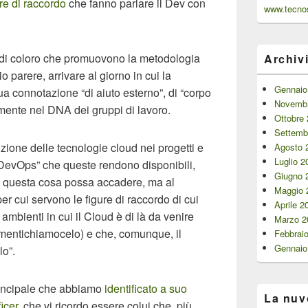
ure di raccordo
che fanno parlare il Dev con
www.tecnos
 di coloro che promuovono la metodologia
Archiv
parere, arrivare al giorno in cui la
Gennaio
a connotazione “di aiuto esterno”, di “corpo
Novembr
lmente nel DNA dei gruppi di lavoro.
Ottobre
Settemb
zione delle tecnologie cloud nei progetti e
Agosto 
Luglio 2
 DevOps” che queste rendono disponibili,
Giugno 
i questa cosa possa accadere, ma al
Maggio 
r cui servono le figure di raccordo di cui
Aprile 2
 ambienti in cui il Cloud è di là da venire
Marzo 2
imentichiamocelo) e che, comunque, il
Febbrai
Gennaio
lo”.
principale che abbiamo
identificato a suo
La nuv
icer
, che vi ricordo essere colui che, più