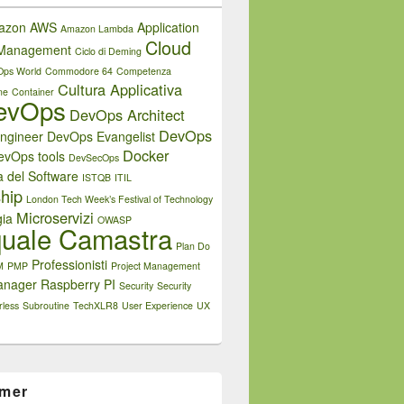
azon AWS
Application
Amazon Lambda
Cloud
e Management
Ciclo di Deming
Ops World
Commodore 64
Competenza
Cultura Applicativa
ne
Container
evOps
DevOps Architect
DevOps
ngineer
DevOps Evangelist
Docker
evOps tools
DevSecOps
a del Software
ISTQB
ITIL
hip
London Tech Week’s Festival of Technology
Microservizi
ia
OWASP
uale Camastra
Plan Do
Professionisti
M
PMP
Project Management
anager
Raspberry PI
Security
Security
rless
Subroutine
TechXLR8
User Experience
UX
imer