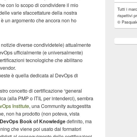
e con lo scopo di condividere il mio
Tutti i mar
elle varie sfaccettature della nostra
rispettivi p
o è un argomento che ancora non ho
© Pasqual
notizie diverse condividetele) attualmente
evOps
ufficialmente (e universalmente)
ertificazioni tecnologiche che abilitano
i vendor.
queste è quella dedicata al DevOps di
tro concetto di certificazione “general
ica (alla PMP o ITIL per intenderci), sembra
vOps
Institute
, una Community autogestita
e, non ha prodotto (non poteva, vista
DevOps Book of Knowledge
definito, ma
aining che viene poi usato dai formatori
ndidati al conseguimento delle certificazioni