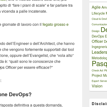
ito di “fare i piani di scale” e far parlare tra
Agile
Am
 a vicenda a palle incatenate.
Lifecycl
Cloud & Dev
e giornate di lavoro con il
fegato grosso e
Comunicazio
D
Design
DevOps E
Officer
D
do dell’Engineer o dell’Architect, che hanno
Ingegneri
e che vengono fortemente supportati dai tool
Leaders
one, oppure dell’Evangelist, che “vola alto”
Metodolog
Pasq
nda è: “quali sono le conoscenze che
 Officer per essere efficace?”
Check Act
P
Project M
:
Expert
Serve
Vision
zione DevOps?
Discla
risposta definitiva a questa domanda,