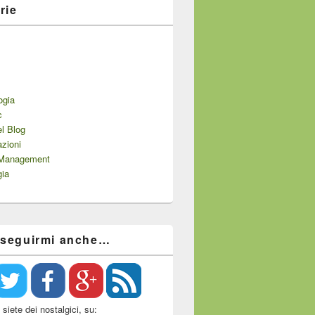
rie
ogia
c
el Blog
zioni
 Management
gia
 seguirmi anche…
siete dei nostalgici, su: