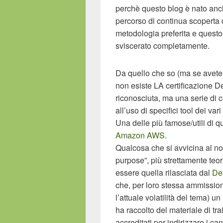
perchè questo blog è nato anch
percorso di continua scoperta d
metodologia preferita e quest
sviscerato completamente.
Da quello che so (ma se avete 
non esiste LA certificazione
D
riconosciuta, ma una serie di c
all’uso di specifici tool dei var
Una delle più famose/utili di 
Amazon AWS
.
Qualcosa che si avvicina al nos
purpose”, più strettamente teor
essere quella rilasciata dal
De
che, per loro stessa ammission
l’attuale volatilità del tema) un
ha raccolto del materiale di tr
accreditati per indirizzare i ca