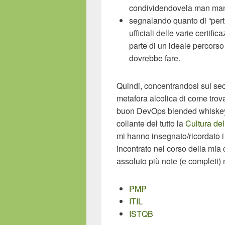
condividendovela man mano
segnalando quanto di “pert
ufficiali delle varie certif
parte di un ideale percors
dovrebbe fare.
Quindi, concentrandosi sul sec
metafora alcolica di come trovar
buon DevOps blended whiskey
collante del tutto la
Cultura de
mi hanno insegnato/ricordato i
incontrato nel corso della mia c
assoluto più note (e completi)
PMP
ITIL
ISTQB