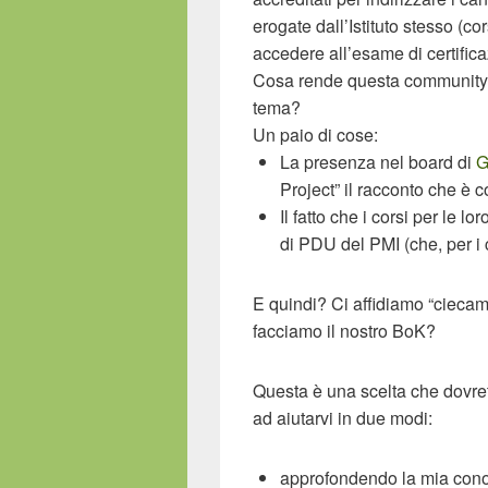
erogate dall’Istituto stesso (c
accedere all’esame di certifica
Cosa rende questa community “
tema?
Un paio di cose:
La presenza nel board di
G
Project” il racconto che è c
Il fatto che i corsi per le l
di PDU del PMI (che, per i
E quindi? Ci affidiamo “ciecame
facciamo il nostro BoK?
Questa è una scelta che dovret
ad aiutarvi in due modi:
approfondendo la mia conosc