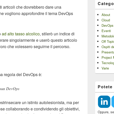
Catego
di articoli che dovrebbero dare una
 che vogliono approfondire il tema DevOps
About
Cloud
DevOps
Eventi
lo
ad alto tasso alcolico
, stilerò un indice di
Metodol
erare singolarmente e userò questo articolo
Off Topi
oro che volessero seguirne il percorso.
Ospiti d
Presenta
Project
Tecnolo
Varie
ma regola del DevOps è:
Potete
ssun DevOps
trinsecare un istinto autolesionista, ma per
cose collaborando e condividendo gli obiettivi,
Oppure, se 