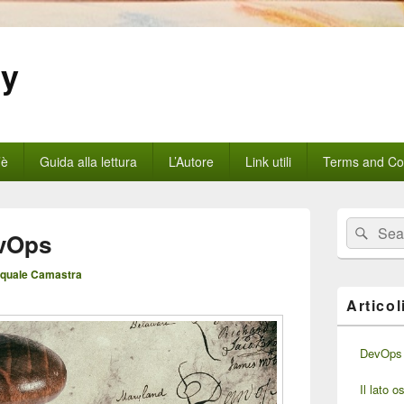
gy
’è
Guida alla lettura
L’Autore
Link utili
Terms and Con
Area
Cerca:
Cerc
widget
evOps
barra
laterale
quale Camastra
principale
Articol
DevOps 
Il lato 