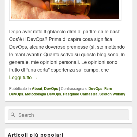
Dopo aver rotto il ghiaccio direi di partire dalle basi:
Cos’è il DevOps? Prima di capire cosa significa
DevOps, alcune doverose premesse (si, sto mettendo
le mani avanti): Quanto scrivo su questo blog sono, in
generale, mie opinioni personali. Le opinioni sono
frutto di “una certa” esperienza sul campo, che
DevOps Scotch Whisky
Leggi tutto
→
Pubblicato in
About
,
DevOps
|
Contrassegnato
DevOps
,
Fare
DevOps
,
Metodologia DevOps
,
Pasquale Camastra
,
Scotch Whisky
Area
Cerca:
Cerca
widget
barra
laterale
principale
Articoli più popolari