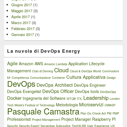
Giugno 2017
(1)
Maggio 2017
(3)
Aprile 2017
(1)
Marzo 2017
(3)
Febbraio 2017
(3)
Gennaio 2017
(1)
La nuvola di DevOps Energy
Agile
Amazon AWS
Application Lifecycle
Amazon Lambda
Cloud
Management
Ciclo di Deming
Cloud & DevOps World
Commodore
Cultura Applicativa
64
Competenza
Comunicazione
Container
Design
DevOps
DevOps Architect
DevOps Engineer
DevOps Officer
DevOps Evangelist
DevOps tools
DevSecOps
Leadership
Docker
Ingegneria del Software
ISTQB
ITIL
London
Microservizi
Metodologia
Tech Week’s Festival of Technology
OWASP
Pasquale Camastra
Plan Do Check Act
PM
PMP
Professionisti
Project Manager
Raspberry PI
Project Management
Security
Security Expert
Serverless
Subroutine
TechXLR8
User Experience
UX