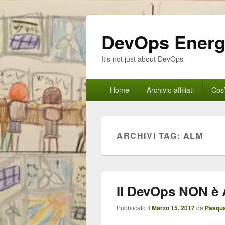
DevOps Ener
It's not just about DevOps
Menu
Home
Archivio affiliati
Cos
principale
ARCHIVI TAG:
ALM
Il DevOps NON è 
Pubblicato il
Marzo 15, 2017
da
Pasqua