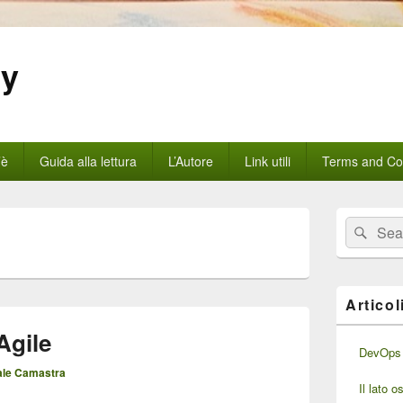
gy
’è
Guida alla lettura
L’Autore
Link utili
Terms and Con
Area
Cerca:
Cerc
widget
barra
laterale
principale
Articol
Agile
DevOps 
le Camastra
Il lato 