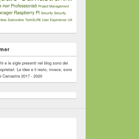
Professionisti
M
PMP
Project Management
anager
Raspberry PI
Security
Security
rless
Subroutine
TechXLR8
User Experience
UX
imer
chi e le sigle presenti nel blog sono dei
roprietari. Le idee e il resto, invece, sono
e Camastra 2017 - 2020