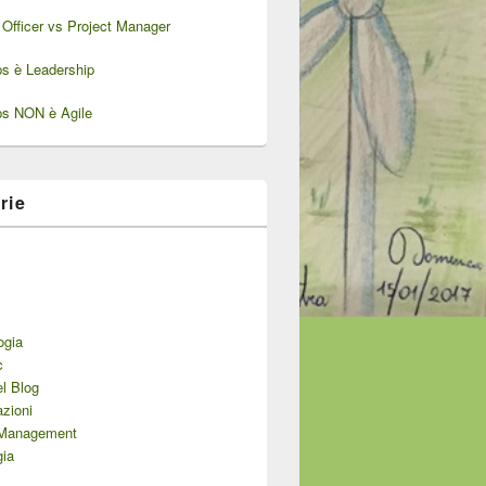
Officer vs Project Manager
ps è Leadership
ps NON è Agile
rie
ogia
c
el Blog
zioni
 Management
gia