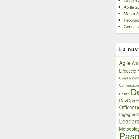
Maggio 
Aprile 2
Marzo 2
Febbrai
Gennaio
La nuv
Agile
Am
Lifecycl
Cloud & Dev
Comunicazio
D
Design
DevOps E
Officer
D
Ingegneri
Leaders
Metodolog
Pasq