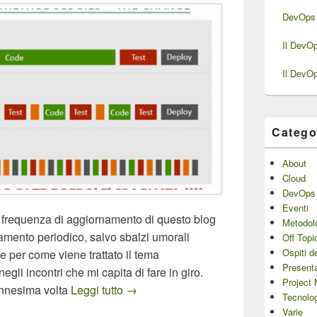
DevOps 
Il DevO
Il DevO
Catego
About
Cloud
DevOps
Eventi
 frequenza di aggiornamento di questo blog
Metodol
mento periodico, salvo sbalzi umorali
Off Topi
Ospiti d
e per come viene trattato il tema
Presenta
gli incontri che mi capita di fare in giro.
Project
Il DevOps NON è Agile
’ennesima volta
Leggi tutto
→
Tecnolo
Varie