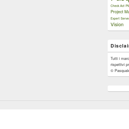
Check Act
P
Project M
Expert
Serve
Vision
Discla
Tutti i mar
rispettivi p
© Pasqual