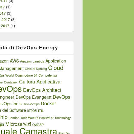
2017
(3)
017
(1)
017
(3)
o 2017
(3)
 2017
(1)
ola di DevOps Energy
azon AWS
Application
Amazon Lambda
Cloud
e Management
Ciclo di Deming
Ops World
Commodore 64
Competenza
Cultura Applicativa
ne
Container
evOps
DevOps Architect
DevOps
ngineer
DevOps Evangelist
Docker
evOps tools
DevSecOps
a del Software
ISTQB
ITIL
hip
London Tech Week’s Festival of Technology
Microservizi
ia
OWASP
uale Camastra
Plan Do